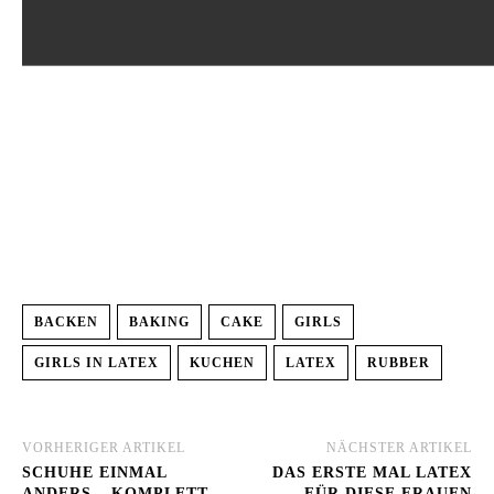
BACKEN
BAKING
CAKE
GIRLS
GIRLS IN LATEX
KUCHEN
LATEX
RUBBER
VORHERIGER ARTIKEL
NÄCHSTER ARTIKEL
SCHUHE EINMAL
DAS ERSTE MAL LATEX
ANDERS – KOMPLETT
FÜR DIESE FRAUEN