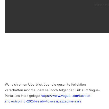
Mit dem 
Wer sich einen Überblick über die gesamte Kollektion
verschaffen möchte, dem sei noch folgender Link zum Vogue-
Portal ans Herz gelegt:
https://www.vogue.com/fashion-
shows/spring-2024-ready-to-wear/azzedine-alaia