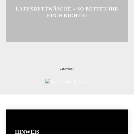
LATEXBETTWÄSCHE – SO BETTET IHR
EUCH RICHTIG
(ANZEIGE)
HINWEIS