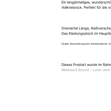
Ein langärmeliges, wunderschö
Vollkreisrock. Perfekt für die
Dreiviertel Länge, Reißverschl
Das Kleidungsstück im Hauptbi
(Quelle: Beschreibungstext Anbieterwebsite. Ke
Dieses Produkt wurde im Rahme
Westward Bound – Latex dem d