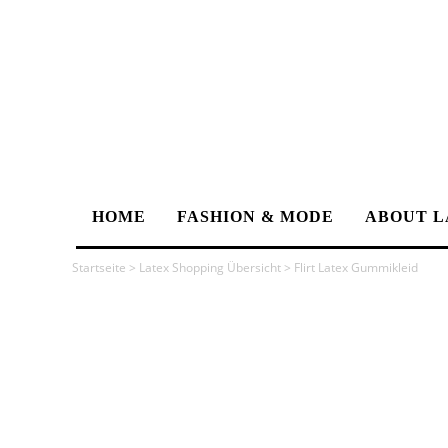
HOME
FASHION & MODE
ABOUT L
Startseite
>
Latex Shopping Übersicht
>
Flirt Latex Gummikleid