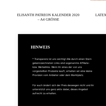
ELISANTH PATREON KALENDER 2020
LATEX
– A4 GRÖSSE
HINWEIS
* Transparenz ist uns wichtig! Alle durch einen Stern
gekennzeichneten Links sind sogenannte Affiliate-
bzw. Werbelinks. Wenn ihr eines der von uns
vorgestellten Produkte kauft, erhalten wir eine kleine
Provision vom Anbieter oder dem Marktplatz.
Für euch ändert sich der Preis deswegen nicht und ihr
unterstützt uns ganz aktiv dabei, dieses Angebot
aufrecht zu erhalten.