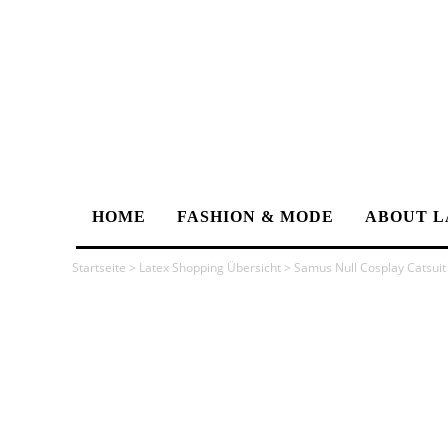
HOME
FASHION & MODE
ABOUT L
Startseite
>
Latex Shopping Übersicht
>
Samus Null Cosplay Catsuit